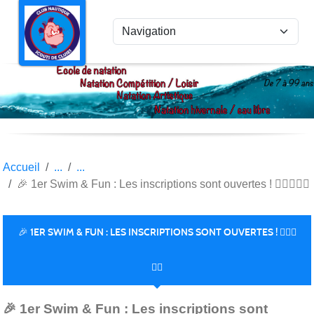
Panneau de gestion des cookies
Accueil
🎉 1er Swim & Fun : Les inscriptions sont ouvertes ! 🏊‍♂️💦🏃‍♀️
🎉 1ER SWIM & FUN : LES INSCRIPTIONS SONT OUVERTES ! 🏊‍♂️💦
🏃‍♀️
Publiée le
11 juin 2025
par Arnaud FRESNEL
🎉 1er Swim & Fun : Les inscriptions sont