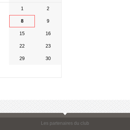
1
2
8
9
15
16
22
23
29
30
Les partenaires du club