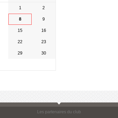
1
2
8
9
15
16
22
23
29
30
Les partenaires du club