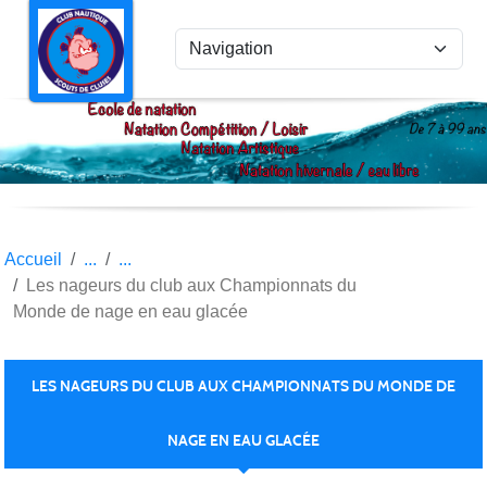
Panneau de gestion des cookies
Accueil
Les nageurs du club aux Championnats du
Monde de nage en eau glacée
LES NAGEURS DU CLUB AUX CHAMPIONNATS DU MONDE DE
NAGE EN EAU GLACÉE
Publiée le
12 mars 2026
par Arnaud FRESNEL