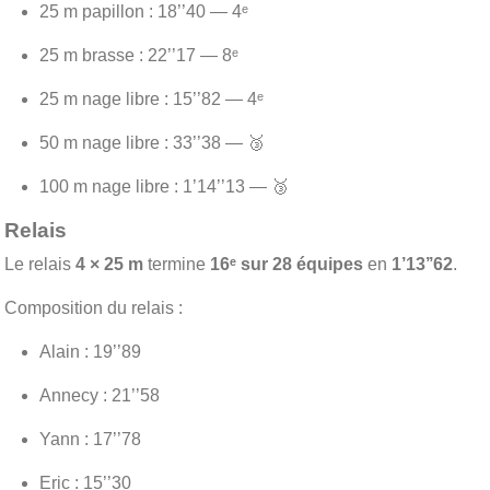
25 m papillon : 18’’40 — 4ᵉ
25 m brasse : 22’’17 — 8ᵉ
25 m nage libre : 15’’82 — 4ᵉ
50 m nage libre : 33’’38 — 🥉
100 m nage libre : 1’14’’13 — 🥉
Relais
Le relais
4 × 25 m
termine
16ᵉ sur 28 équipes
en
1’13’’62
.
Composition du relais :
Alain : 19’’89
Annecy : 21’’58
Yann : 17’’78
Eric : 15’’30