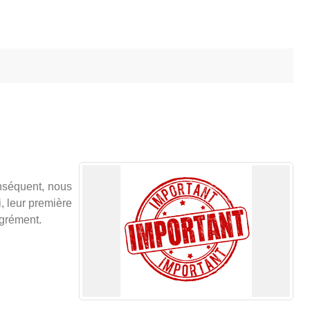
nséquent, nous
, leur première
agrément.