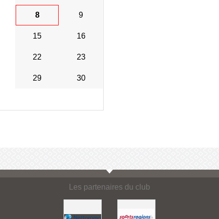
8
9
15
16
22
23
29
30
Les partenaires du club